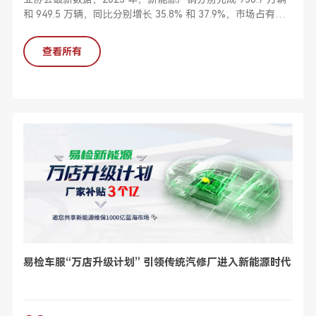
和 949.5 万辆，同⽐分别增⻓ 35.8% 和 37.9%，市场占有率
达到 31.6%。预计2024年中国汽⻋总 销量将超过 3100 万
辆。但是在这样巨⼤的新能源汽⻋浪潮和商机下，很多传统汽
查看所有
⻋维修⼚却因“不能修、不会 修、不敢修、没有⼯具修”等原因
错失新能源汽⻋维修业务。
易检车服“万店升级计划” 引领传统汽修厂进入新能源时代