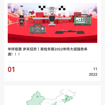
年终钜惠 岁末狂欢丨易检车服2022年终大促强势来
袭！！！
01
11
2022