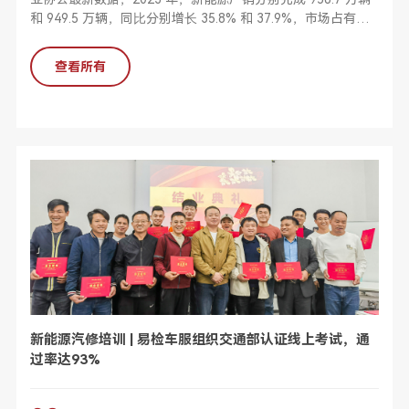
和 949.5 万辆，同⽐分别增⻓ 35.8% 和 37.9%，市场占有率
达到 31.6%。预计2024年中国汽⻋总 销量将超过 3100 万
辆。但是在这样巨⼤的新能源汽⻋浪潮和商机下，很多传统汽
查看所有
⻋维修⼚却因“不能修、不会 修、不敢修、没有⼯具修”等原因
错失新能源汽⻋维修业务。
新能源汽修培训 | 易检车服组织交通部认证线上考试，通
过率达93%